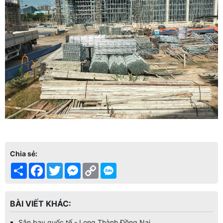
Chia sẻ:
Share
Facebook
Twitter
Messenger
Copy
Link
BÀI VIẾT KHÁC:
Sân bay quốc tế - Long Thành Đồng Nai