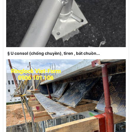
§ U consol (chống chuyền), tiren , bát chuồn...