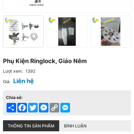
Phụ Kiện Ringlock, Giáo Nêm
Lượt xem:
1392
Liên hệ
Giá:
Chia sẻ:
Share
Facebook
Twitter
Messenger
Copy
Link
THÔNG TIN SẢN PHẨM
BÌNH LUẬN