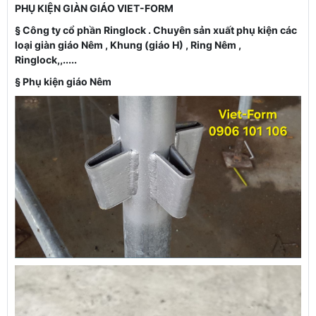
PHỤ KIỆN GIÀN GIÁO VIET-FORM
§
Công ty cổ phần Ringlock . Chuyên sản xuất phụ kiện các
loại giàn giáo Nêm , Khung (giáo H) , Ring Nêm ,
Ringlock,,.....
§
Phụ kiện giáo Nêm