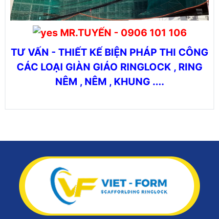
MR.TUYẾN - 0906 101 106
TƯ VẤN - THIẾT KẾ BIỆN PHÁP THI CÔNG
CÁC LOẠI GIÀN GIÁO RINGLOCK , RING
NÊM , NÊM , KHUNG ....