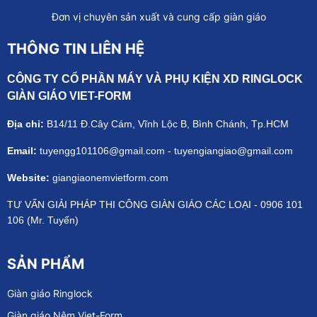
Đơn vị chuyên sản xuất và cung cấp giàn giáo
THÔNG TIN LIÊN HỆ
CÔNG TY CỔ PHẦN MÁY VÀ PHỤ KIỆN XD RINGLOCK
GIÀN GIÁO VIET-FORM
Địa chỉ:
B14/11 Đ.Cây Cám, Vĩnh Lộc B, Bình Chánh, Tp.HCM
Email:
tuyengg101106@gmail.com - tuyengiangiao@gmail.com
Website:
giangiaonemvietform.com
TƯ VẤN GIẢI PHÁP THI CÔNG GIÀN GIÁO CÁC LOẠI - 0906 101
106 (Mr. Tuyến)
SẢN PHẨM
Giàn giáo Ringlock
Giàn giáo Nêm Viet-Form